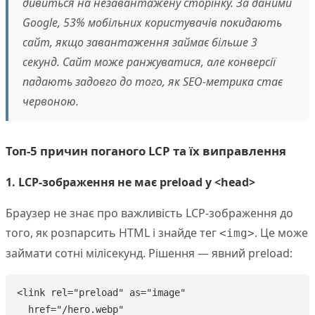
дивиться на незавантажену сторінку. За даними
Google, 53% мобільних користувачів покидають
сайт, якщо завантаження займає більше 3
секунд. Сайт може ранжуватися, але конверсії
падають задовго до того, як SEO-метрика стає
червоною.
Топ-5 причин поганого LCP та їх виправлення
1. LCP-зображення не має preload у <head>
Браузер не знає про важливість LCP-зображення до
того, як розпарсить HTML і знайде тег
. Це може
<img>
займати сотні мілісекунд. Рішення — явний preload:
<link rel="preload" as="image"

  href="/hero.webp"
