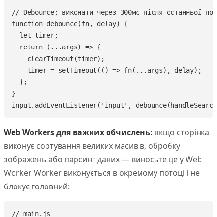
// Debounce: виконати через 300мс після останньої под
function debounce(fn, delay) {

  let timer;

  return (...args) => {

    clearTimeout(timer);

    timer = setTimeout(() => fn(...args), delay);

  };

}

input.addEventListener('input', debounce(handleSearch
Web Workers для важких обчислень:
якщо сторінка
виконує сортування великих масивів, обробку
зображень або парсинг даних — виносьте це у Web
Worker. Worker виконується в окремому потоці і не
блокує головний:
// main.js
