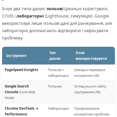
Існує два типи даних:
польові
(реальні користувачі,
CrUX) і
лабораторні
(Lighthouse, симуляція). Google
використовує лише польові дані для ранжування, але
лабораторні допомагають відтворити і зафіксувати
проблему.
Тип
Коли
Інструмент
даних
використовувати
PageSpeed Insights
Польові +
Швидка перевірка
лабораторні
конкретної URL
Google Search
Польові
Огляд усього сайту,
Console
(Core Web
групування URL
Vitals)
Chrome DevTools →
Лабораторні
Профілювання
Performance
конкретних проблем