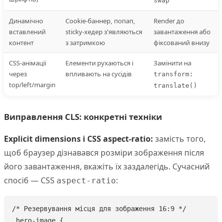
swap
Динамічно
Cookie-баннер, попап,
Render до
вставлений
sticky-хедер з'являються
завантаження або
контент
з затримкою
фіксований внизу
CSS-анімації
Елементи рухаються і
Замінити на
через
впливають на сусідів
transform:
top/left/margin
translate()
Виправлення CLS: конкретні техніки
Explicit dimensions і CSS aspect-ratio:
замість того,
щоб браузер дізнавався розміри зображення після
його завантаження, вкажіть їх заздалегідь. Сучасний
спосіб — CSS
:
aspect-ratio
/* Резервування місця для зображення 16:9 */

.hero-image {
