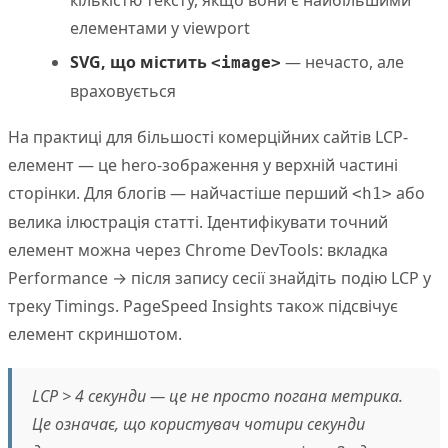
кількістю тексту, якщо вони є найбільшими
елементами у viewport
SVG, що містить
— нечасто, але
<image>
враховується
На практиці для більшості комерційних сайтів LCP-
елемент — це hero-зображення у верхній частині
сторінки. Для блогів — найчастіше перший
або
<h1>
велика ілюстрація статті. Ідентифікувати точний
елемент можна через Chrome DevTools: вкладка
Performance → після запису сесії знайдіть подію LCP у
треку Timings. PageSpeed Insights також підсвічує
елемент скриншотом.
LCP > 4 секунди — це не просто погана метрика.
Це означає, що користувач чотири секунди