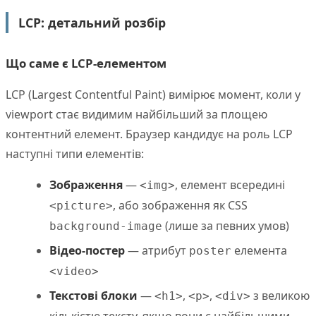
LCP: детальний розбір
Що саме є LCP-елементом
LCP (Largest Contentful Paint) вимірює момент, коли у
viewport стає видимим найбільший за площею
контентний елемент. Браузер кандидує на роль LCP
наступні типи елементів:
Зображення
—
, елемент всередині
<img>
, або зображення як CSS
<picture>
(лише за певних умов)
background-image
Відео-постер
— атрибут
елемента
poster
<video>
Текстові блоки
—
,
,
з великою
<h1>
<p>
<div>