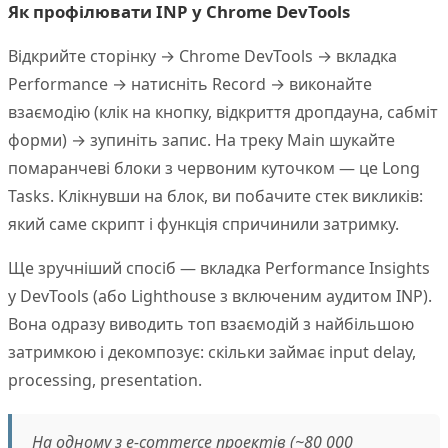
Як профілювати INP у Chrome DevTools
Відкрийте сторінку → Chrome DevTools → вкладка
Performance → натисніть Record → виконайте
взаємодію (клік на кнопку, відкриття дропдауна, сабміт
форми) → зупиніть запис. На треку Main шукайте
помаранчеві блоки з червоним куточком — це Long
Tasks. Клікнувши на блок, ви побачите стек викликів:
який саме скрипт і функція спричинили затримку.
Ще зручніший спосіб — вкладка Performance Insights
у DevTools (або Lighthouse з включеним аудитом INP).
Вона одразу виводить топ взаємодій з найбільшою
затримкою і декомпозує: скільки займає input delay,
processing, presentation.
На одному з e-commerce проектів (~80 000