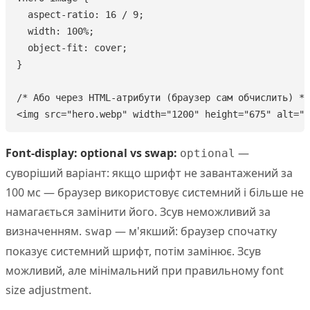
  aspect-ratio: 16 / 9;

  width: 100%;

  object-fit: cover;

}

/* Або через HTML-атрибути (браузер сам обчислить) */

<img src="hero.webp" width="1200" height="675" alt="H
Font-display: optional vs swap:
—
optional
суворіший варіант: якщо шрифт не завантажений за
100 мс — браузер використовує системний і більше не
намагається замінити його. Зсув неможливий за
визначенням.
— м'якший: браузер спочатку
swap
показує системний шрифт, потім замінює. Зсув
можливий, але мінімальний при правильному font
size adjustment.