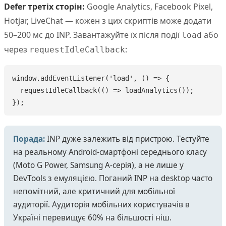
Defer третіх сторін:
Google Analytics, Facebook Pixel,
Hotjar, LiveChat — кожен з цих скриптів може додати
50–200 мс до INP. Завантажуйте їх після події
або
load
через
:
requestIdleCallback
window.addEventListener('load', () => {

  requestIdleCallback(() => loadAnalytics());

});
Порада:
INP дуже залежить від пристрою. Тестуйте
на реальному Android-смартфоні середнього класу
(Moto G Power, Samsung A-серія), а не лише у
DevTools з емуляцією. Поганий INP на desktop часто
непомітний, але критичний для мобільної
аудиторії. Аудиторія мобільних користувачів в
Україні перевищує 60% на більшості ніш.