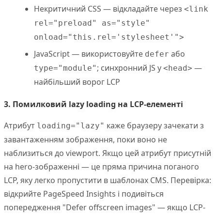
Некритичний CSS — відкладайте через
<link
rel="preload" as="style"
onload="this.rel='stylesheet'">
JavaScript — використовуйте
або
defer
; синхронний JS у
—
type="module"
<head>
найбільший ворог LCP
3. Помилковий lazy loading на LCP-елементі
Атрибут
каже браузеру зачекати з
loading="lazy"
завантаженням зображення, поки воно не
наблизиться до viewport. Якщо цей атрибут присутній
на hero-зображенні — це пряма причина поганого
LCP, яку легко пропустити в шаблонах CMS. Перевірка:
відкрийте PageSpeed Insights і подивіться
попередження "Defer offscreen images" — якщо LCP-