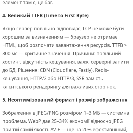
елемент там є, це баг.
4. Великий TTFB (Time to First Byte)
Якщо сервер повільно відповідає, LCP не може бути
хорошим за визначенням — браузер не отримає
HTML, щоб розпочати завантаження ресурсів. TTFB >
800 мс — критичне значення. Причини: повільний
хостинг, відсутність кешування, важкі серверні запити
до БД. Рішення: CDN (Cloudflare, Fastly), Redis-
кешування, HTTP/2 або HTTP/3, SSR замість
клієнтського рендерингу для важливих сторінок.
5. Неоптимізований формат і розмір зображення
Зображення в JPEG/PNG розміром 1–3 МБ — системна
проблема. WebP дає 25–34% економії відносно JPEG
при тій самій якості. AVIF — ще на 20% ефективніший,