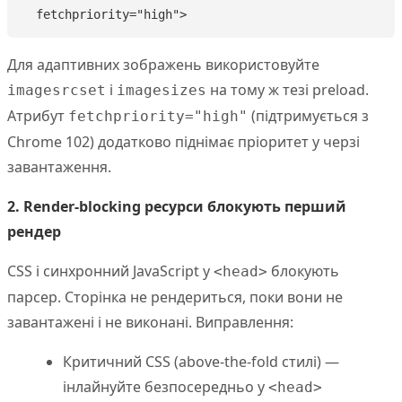
  fetchpriority="high">
Для адаптивних зображень використовуйте
і
на тому ж тезі preload.
imagesrcset
imagesizes
Атрибут
(підтримується з
fetchpriority="high"
Chrome 102) додатково піднімає пріоритет у черзі
завантаження.
2. Render-blocking ресурси блокують перший
рендер
CSS і синхронний JavaScript у
блокують
<head>
парсер. Сторінка не рендериться, поки вони не
завантажені і не виконані. Виправлення:
Критичний CSS (above-the-fold стилі) —
інлайнуйте безпосередньо у
<head>