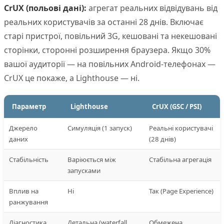
CrUX (польові дані):
агрегат реальних відвідувань від
реальних користувачів за останні 28 днів. Включає
старі пристрої, повільний 3G, кешовані та некешовані
сторінки, сторонні розширення браузера. Якщо 30%
вашої аудиторії — на повільних Android-телефонах —
CrUX це покаже, а Lighthouse — ні.
Параметр
Lighthouse
CrUX (GSC / PSI)
Джерело
Симуляція (1 запуск)
Реальні користувачі
даних
(28 днів)
Стабільність
Варіюється між
Стабільна агрегація
запусками
Вплив на
Ні
Так (Page Experience)
ранжування
Діагностика
Детальна (waterfall,
Обмежена