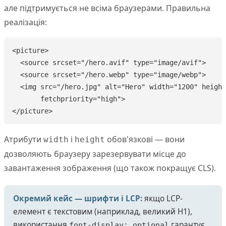
але підтримується не всіма браузерами. Правильна
реалізація:
<picture>

  <source srcset="/hero.avif" type="image/avif">

  <source srcset="/hero.webp" type="image/webp">

  <img src="/hero.jpg" alt="Hero" width="1200" height
       fetchpriority="high">

</picture>
Атрибути
і
обов'язкові — вони
width
height
дозволяють браузеру зарезервувати місце до
завантаження зображення (що також покращує CLS).
Окремий кейс — шрифти і LCP:
якщо LCP-
елемент є текстовим (наприклад, великий H1),
використання
гарантує,
font-display: optional