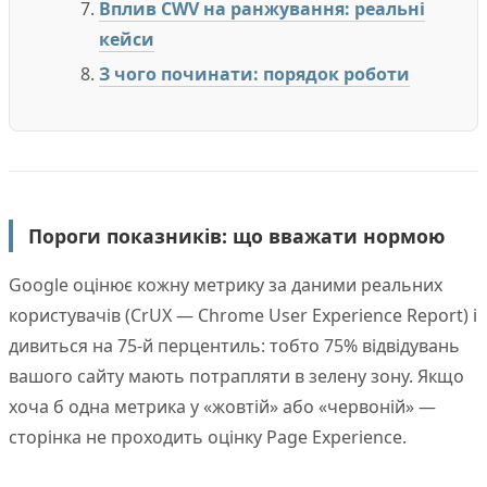
Вплив CWV на ранжування: реальні
кейси
З чого починати: порядок роботи
Пороги показників: що вважати нормою
Google оцінює кожну метрику за даними реальних
користувачів (CrUX — Chrome User Experience Report) і
дивиться на 75-й перцентиль: тобто 75% відвідувань
вашого сайту мають потрапляти в зелену зону. Якщо
хоча б одна метрика у «жовтій» або «червоній» —
сторінка не проходить оцінку Page Experience.