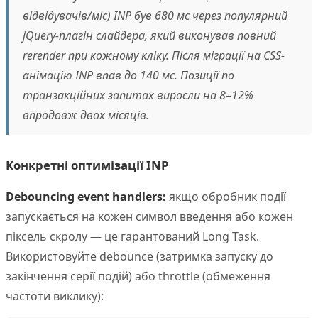
відвідувачів/міс) INP був 680 мс через популярний
jQuery-плагін слайдера, який виконував повний
rerender при кожному кліку. Після міграції на CSS-
анімацію INP впав до 140 мс. Позиції по
транзакційних запитах виросли на 8–12%
впродовж двох місяців.
Конкретні оптимізації INP
Debouncing event handlers:
якщо обробник події
запускається на кожен символ введення або кожен
піксель скролу — це гарантований Long Task.
Використовуйте debounce (затримка запуску до
закінчення серії подій) або throttle (обмеження
частоти виклику):