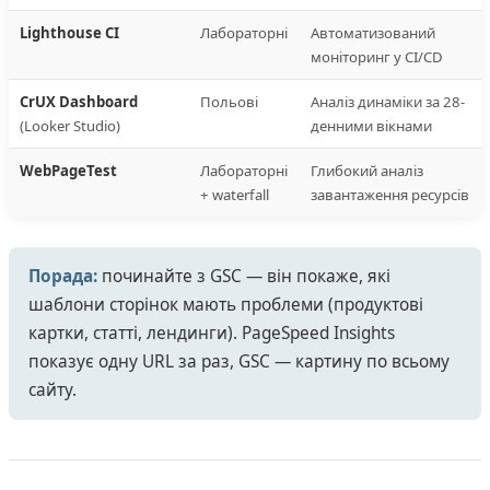
Lighthouse CI
Лабораторні
Автоматизований
моніторинг у CI/CD
CrUX Dashboard
Польові
Аналіз динаміки за 28-
(Looker Studio)
денними вікнами
WebPageTest
Лабораторні
Глибокий аналіз
+ waterfall
завантаження ресурсів
Порада:
починайте з GSC — він покаже, які
шаблони сторінок мають проблеми (продуктові
картки, статті, лендинги). PageSpeed Insights
показує одну URL за раз, GSC — картину по всьому
сайту.