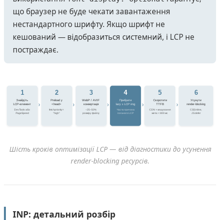
що браузер не буде чекати завантаження
нестандартного шрифту. Якщо шрифт не
кешований — відобразиться системний, і LCP не
постраждає.
1
2
3
4
5
6
Знайдіть
Preload у
WebP / AVIF
Прибрати
Скоротити
Усунути
›
›
›
›
›
LCP-елемент
<head>
конвертація
lazy з LCP img
TTFB
render-blocking
DevTools або
fetchpriority=
−25–50%
Часта причина
CDN + кешування
CSS inline,
PageSpeed
"high"
розміру файлу
поганого LCP
мета: < 800 мс
JS defer
Шість кроків оптимізації LCP — від діагностики до усунення
render-blocking ресурсів.
INP: детальний розбір