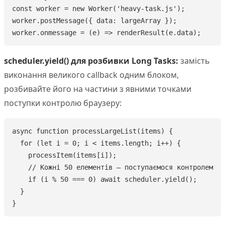
const worker = new Worker('heavy-task.js');

worker.postMessage({ data: largeArray });

worker.onmessage = (e) => renderResult(e.data);
scheduler.yield() для розбивки Long Tasks:
замість
виконання великого callback одним блоком,
розбивайте його на частини з явними точками
поступки контролю браузеру:
async function processLargeList(items) {

  for (let i = 0; i < items.length; i++) {

    processItem(items[i]);

    // Кожні 50 елементів — поступаємося контролем

    if (i % 50 === 0) await scheduler.yield();

  }

}