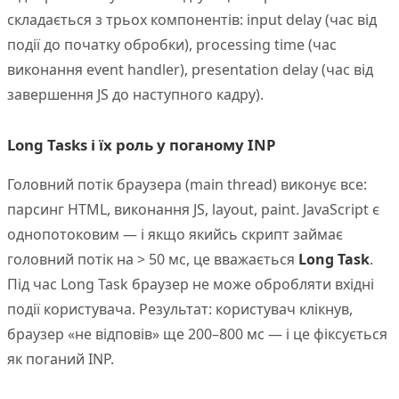
складається з трьох компонентів: input delay (час від
події до початку обробки), processing time (час
виконання event handler), presentation delay (час від
завершення JS до наступного кадру).
Long Tasks і їх роль у поганому INP
Головний потік браузера (main thread) виконує все:
парсинг HTML, виконання JS, layout, paint. JavaScript є
однопотоковим — і якщо якийсь скрипт займає
головний потік на > 50 мс, це вважається
Long Task
.
Під час Long Task браузер не може обробляти вхідні
події користувача. Результат: користувач клікнув,
браузер «не відповів» ще 200–800 мс — і це фіксується
як поганий INP.