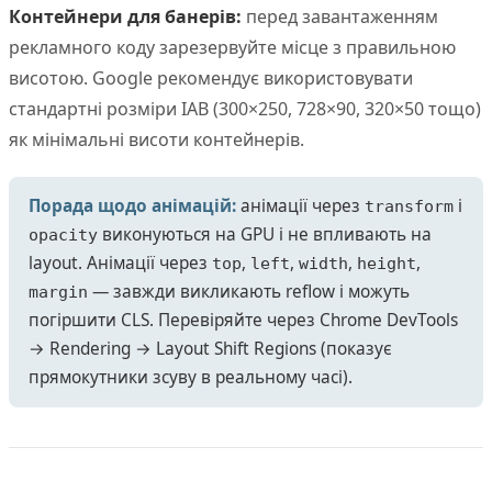
Контейнери для банерів:
перед завантаженням
рекламного коду зарезервуйте місце з правильною
висотою. Google рекомендує використовувати
стандартні розміри IAB (300×250, 728×90, 320×50 тощо)
як мінімальні висоти контейнерів.
Порада щодо анімацій:
анімації через
і
transform
виконуються на GPU і не впливають на
opacity
layout. Анімації через
,
,
,
,
top
left
width
height
— завжди викликають reflow і можуть
margin
погіршити CLS. Перевіряйте через Chrome DevTools
→ Rendering → Layout Shift Regions (показує
прямокутники зсуву в реальному часі).