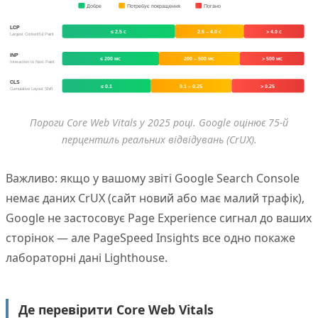
Добре
Потребує покращення
Погано
LCP
≤ 2.5 с
2.5 – 4.0 с
> 4.0 с
Largest Contentful Paint
INP
≤ 200 мс
200 – 500 мс
> 500 мс
Interaction to Next Paint
CLS
≤ 0.1
0.1 – 0.25
> 0.25
Cumulative Layout Shift
Пороги Core Web Vitals у 2025 році. Google оцінює 75-й
перцентиль реальних відвідувань (CrUX).
Важливо: якщо у вашому звіті Google Search Console
немає даних CrUX (сайт новий або має малий трафік),
Google не застосовує Page Experience сигнал до ваших
сторінок — але PageSpeed Insights все одно покаже
лабораторні дані Lighthouse.
Де перевірити Core Web Vitals