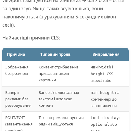
viewport і зміщується на 25% вниз → 0.5 × 0.25 = 0.125
за один зсув. Якщо таких зсувів кілька, вони
накопичуються (з урахуванням 5-секундних вікон
сесії).
Найчастіші причини CLS:
Причина
Типовий прояв
Виправлення
Зображення
Контент стрибає вниз
Явні
і
width
без розмірів
при завантаженні
, CSS
height
картинки
aspect-ratio
Банери
Банер з'являється над
на
min-height
реклами без
текстом і штовхає
контейнері до
резервування
контент
завантаження
FOUT/FOIT
Текст перемальовується,
font-display:
(завантаження
рядки зміщуються
або
optional
шрифтів)