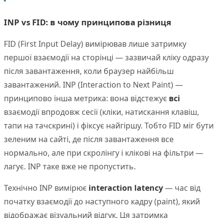
INP vs FID: в чому принципова різниця
FID (First Input Delay) вимірював лише затримку
першої взаємодії на сторінці — зазвичай кліку одразу
після завантаження, коли браузер найбільш
завантажений. INP (Interaction to Next Paint) —
принципово інша метрика: вона відстежує
всі
взаємодії впродовж сесії (кліки, натискання клавіш,
тапи на тачскрині) і фіксує найгіршу. Тобто FID міг бути
зеленим на сайті, де після завантаження все
нормально, але при скролінгу і клікові на фільтри —
лагує. INP таке вже не пропустить.
Технічно INP вимірює
interaction latency
— час від
початку взаємодії до наступного кадру (paint), який
відображає візуальний відгук. Ця затримка