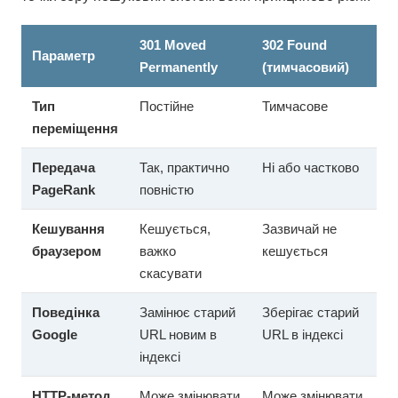
301 Moved
302 Found
Параметр
Permanently
(тимчасовий)
Тип
Постійне
Тимчасове
переміщення
Передача
Так, практично
Ні або частково
PageRank
повністю
Кешування
Кешується,
Зазвичай не
браузером
важко
кешується
скасувати
Поведінка
Замінює старий
Зберігає старий
Google
URL новим в
URL в індексі
індексі
HTTP-метод
Може змінювати
Може змінювати