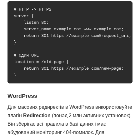
# HTTP -> HTTPS

server {

    listen 80;

    server_name example.com www.example.com;

    return 301 https://example.com$request_uri;

}

# Один URL

location = /old-page {

    return 301 https://example.com/new-page;

WordPress
Для масових редиректів в WordPress використовуйте
плагін
Redirection
(понад 2 млн активних установок).
Він зберігає всі правила в базі даних і має
вбудований моніторинг 404-помилок. Для