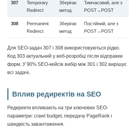
307
Temporary
Зберігає
Тимчасовий, але з
Redirect
метод
POST→POST
308
Permanent
Зберігає
Постійний, але з
Redirect
метод
POST→POST
Для SEO-задач 307 і 308 використовуються рідко.
Код 303 актуальний у веб-розробці після відправки
форм. У 90% SEO-кейсів вибір між 301 і 302 вирішує
всі задачі.
Вплив редиректів на SEO
Редиректи впливають на три ключових SEO-
параметри: crawl budget, передачу PageRank і
швидкість завантаження.