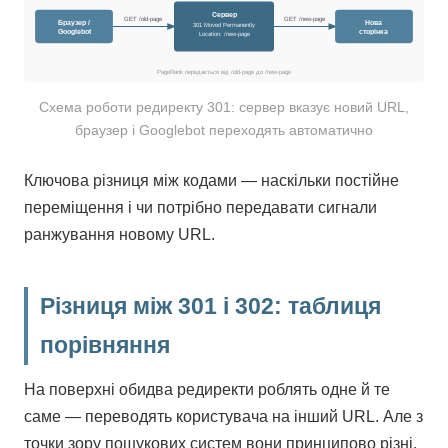
Сервер
GET /old-page
GET /new-page
Браузер /
Нова
301 Moved Permanently
Googlebot
сторінка
Location: /new-page
PageRank передається від /old-page до /new-page
Схема роботи редиректу 301: сервер вказує новий URL,
браузер і Googlebot переходять автоматично
Ключова різниця між кодами — наскільки постійне
переміщення і чи потрібно передавати сигнали
ранжування новому URL.
Різниця між 301 і 302: таблиця
порівняння
На поверхні обидва редиректи роблять одне й те
саме — переводять користувача на інший URL. Але з
точки зору пошукових систем вони принципово різні.