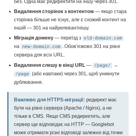
без. Одна має редиректити на іншу через 301.
Видалення сторінок з контентом
— якщо стара
сторінка більше не існує, але є схожий контент на
іншій — 301 на найрелевантнішу.
Міграція домену
— переїзд з
old-domain.com
на
. Обов'язково 301 на рівні
new-domain.com
сервера для всіх URL.
Видалення слешу в кінці URL
—
→
/page/
(або навпаки) через 301, щоб уникнути
/page
дублювання.
Важливо для HTTPS-міграції:
редирект має
бути на рівні сервера (Apache / Nginx), а не
тільки в CMS. Якщо CMS редиректить, але
сервер ще відповідає на HTTP — Googlebot
може отримати різні відповіді залежно від точки