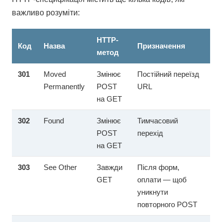
важливо розуміти:
HTTP-
Код
Назва
Призначення
метод
301
Moved
Змінює
Постійний переїзд
Permanently
POST
URL
на GET
302
Found
Змінює
Тимчасовий
POST
перехід
на GET
303
See Other
Завжди
Після форм,
GET
оплати — щоб
уникнути
повторного POST