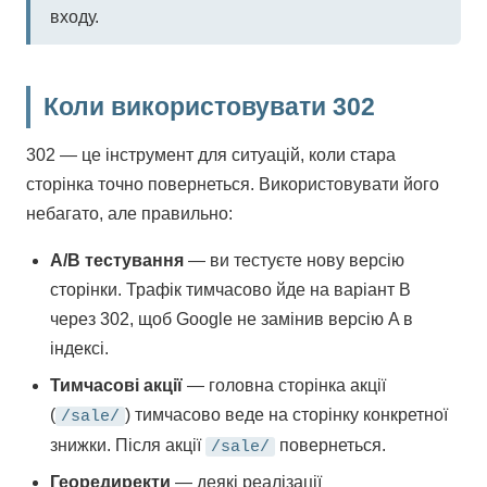
входу.
Коли використовувати 302
302 — це інструмент для ситуацій, коли стара
сторінка точно повернеться. Використовувати його
небагато, але правильно:
A/B тестування
— ви тестуєте нову версію
сторінки. Трафік тимчасово йде на варіант B
через 302, щоб Google не замінив версію A в
індексі.
Тимчасові акції
— головна сторінка акції
(
) тимчасово веде на сторінку конкретної
/sale/
знижки. Після акції
повернеться.
/sale/
Георедиректи
— деякі реалізації