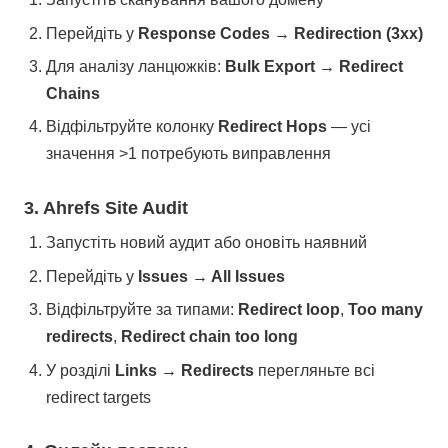
Перейдіть у
Response Codes → Redirection (3xx)
Для аналізу ланцюжків:
Bulk Export → Redirect
Chains
Відфільтруйте колонку
Redirect Hops
— усі
значення >1 потребують виправлення
3. Ahrefs Site Audit
Запустіть новий аудит або оновіть наявний
Перейдіть у
Issues → All Issues
Відфільтруйте за типами:
Redirect loop
,
Too many
redirects
,
Redirect chain too long
У розділі
Links → Redirects
перегляньте всі
redirect targets