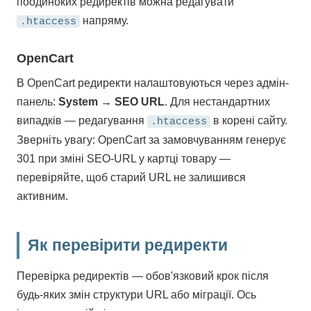
поодиноких редиректів можна редагувати
напряму.
.htaccess
OpenCart
В OpenCart редиректи налаштовуються через адмін-
панель:
System → SEO URL
. Для нестандартних
випадків — редагування
в корені сайту.
.htaccess
Зверніть увагу: OpenCart за замовчуванням генерує
301 при зміні SEO-URL у картці товару —
перевіряйте, щоб старий URL не залишився
активним.
Як перевірити редиректи
Перевірка редиректів — обов'язковий крок після
будь-яких змін структури URL або міграції. Ось