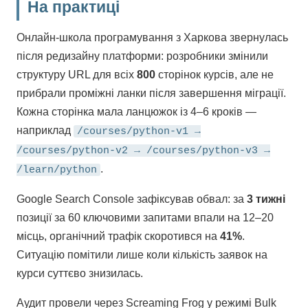
На практиці
Онлайн-школа програмування з Харкова звернулась
після редизайну платформи: розробники змінили
структуру URL для всіх
800
сторінок курсів, але не
прибрали проміжні ланки після завершення міграції.
Кожна сторінка мала ланцюжок із 4–6 кроків —
наприклад
/courses/python-v1 →
/courses/python-v2 → /courses/python-v3 →
.
/learn/python
Google Search Console зафіксував обвал: за
3 тижні
позиції за 60 ключовими запитами впали на 12–20
місць, органічний трафік скоротився на
41%
.
Ситуацію помітили лише коли кількість заявок на
курси суттєво знизилась.
Аудит провели через Screaming Frog у режимі Bulk