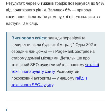
Результат: через
6 тижнів
трафік повернувся до
94%
від початкового рівня. Залишок 6% — природні
коливання після зміни домену, які нівелювалися за
наступні 3 місяці.
Висновок з кейсу:
завжди перевіряйте
редиректи після будь-якої міграції. Одна 302 в
середині ланцюжка — і PageRank застряє на
старому домені місяцями. Детальніше про
технічний SEO-аудит читайте в нашому
чеклісті
технічного аудиту сайту
. Розгорнутий
покроковий алгоритм — у нашому
гайді з
технічного SEO-аудиту
.