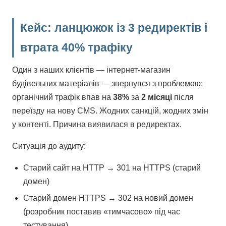
Кейс: ланцюжок із 3 редиректів і
втрата 40% трафіку
Один з наших клієнтів — інтернет-магазин
будівельних матеріалів — звернувся з проблемою:
органічний трафік впав на
38%
за
2 місяці
після
переїзду на нову CMS. Жодних санкцій, жодних змін
у контенті. Причина виявилася в редиректах.
Ситуація до аудиту:
Старий сайт на HTTP → 301 на HTTPS (старий
домен)
Старий домен HTTPS → 302 на новий домен
(розробник поставив «тимчасово» під час
тестування)