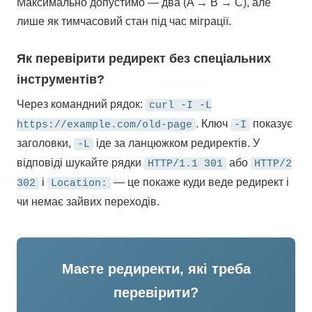
Максимально допустимо — два (A → B → C), але
лише як тимчасовий стан під час міграції.
Як перевірити редирект без спеціальних
інструментів?
Через командний рядок:
curl -I -L
. Ключ
показує
https://example.com/old-page
-I
заголовки,
іде за ланцюжком редиректів. У
-L
відповіді шукайте рядки
або
HTTP/1.1 301
HTTP/2
і
— це покаже куди веде редирект і
302
Location:
чи немає зайвих переходів.
Маєте редиректи, які треба
перевірити?