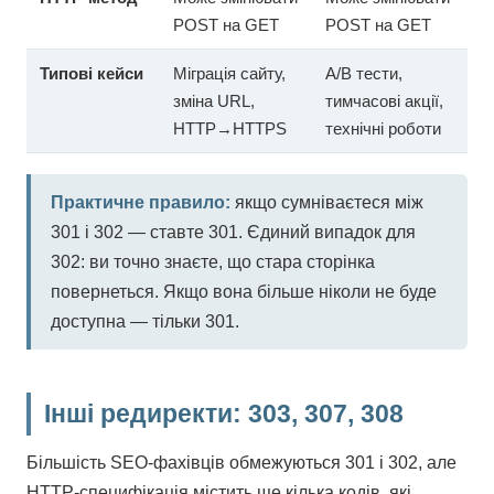
POST на GET
POST на GET
Типові кейси
Міграція сайту,
A/B тести,
зміна URL,
тимчасові акції,
HTTP→HTTPS
технічні роботи
Практичне правило:
якщо сумніваєтеся між
301 і 302 — ставте 301. Єдиний випадок для
302: ви точно знаєте, що стара сторінка
повернеться. Якщо вона більше ніколи не буде
доступна — тільки 301.
Інші редиректи: 303, 307, 308
Більшість SEO-фахівців обмежуються 301 і 302, але
HTTP-специфікація містить ще кілька кодів, які