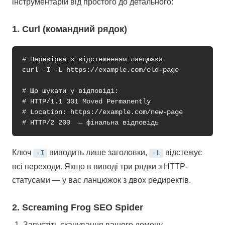
інструментарій від простого до детального:
1. Curl (командний рядок)
# Перевірка з відстеженням ланцюжка

curl -I -L https://example.com/old-page

# Що шукати у відповіді:

# HTTP/1.1 301 Moved Permanently

# Location: https://example.com/new-page

Ключ
виводить лише заголовки,
відстежує
-I
-L
всі переходи. Якщо в виводі три рядки з HTTP-
статусами — у вас ланцюжок з двох редиректів.
2. Screaming Frog SEO Spider
Запустіть сканування вашого домену