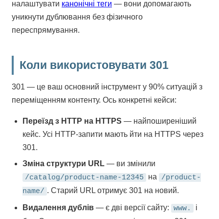
налаштувати
канонічні теги
— вони допомагають
уникнути дублювання без фізичного
переспрямування.
Коли використовувати 301
301 — це ваш основний інструмент у 90% ситуацій з
переміщенням контенту. Ось конкретні кейси:
Переїзд з HTTP на HTTPS
— найпоширеніший
кейс. Усі HTTP-запити мають йти на HTTPS через
301.
Зміна структури URL
— ви змінили
на
/catalog/product-name-12345
/product-
. Старий URL отримує 301 на новий.
name/
Видалення дублів
— є дві версії сайту:
і
www.