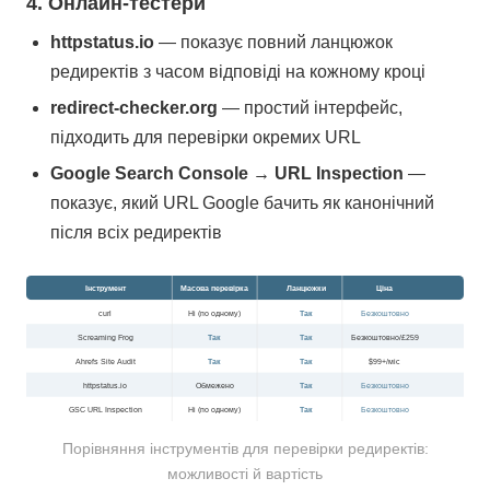
4. Онлайн-тестери
httpstatus.io
— показує повний ланцюжок
редиректів з часом відповіді на кожному кроці
redirect-checker.org
— простий інтерфейс,
підходить для перевірки окремих URL
Google Search Console → URL Inspection
—
показує, який URL Google бачить як канонічний
після всіх редиректів
Інструмент
Масова перевірка
Ланцюжки
Ціна
curl
Ні (по одному)
Так
Безкоштовно
Screaming Frog
Так
Так
Безкоштовно/£259
Ahrefs Site Audit
Так
Так
$99+/міс
httpstatus.io
Обмежено
Так
Безкоштовно
GSC URL Inspection
Ні (по одному)
Так
Безкоштовно
Порівняння інструментів для перевірки редиректів:
можливості й вартість