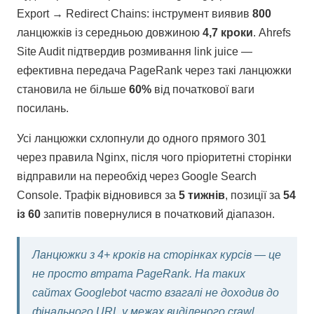
Export → Redirect Chains: інструмент виявив
800
ланцюжків із середньою довжиною
4,7 кроки
. Ahrefs
Site Audit підтвердив розмивання link juice —
ефективна передача PageRank через такі ланцюжки
становила не більше
60%
від початкової ваги
посилань.
Усі ланцюжки схлопнули до одного прямого 301
через правила Nginx, після чого пріоритетні сторінки
відправили на переобхід через Google Search
Console. Трафік відновився за
5 тижнів
, позиції за
54
із 60
запитів повернулися в початковий діапазон.
Ланцюжки з 4+ кроків на сторінках курсів — це
не просто втрата PageRank. На таких
сайтах Googlebot часто взагалі не доходив до
фінального URL у межах виділеного crawl