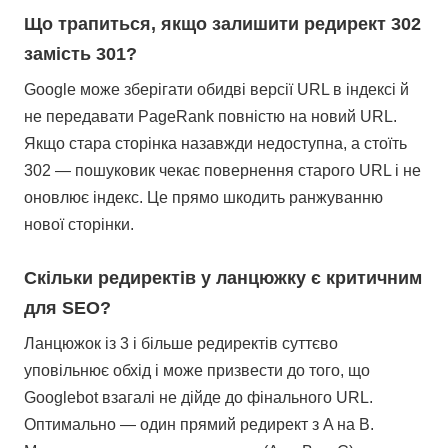
Що трапиться, якщо залишити редирект 302
замість 301?
Google може зберігати обидві версії URL в індексі й
не передавати PageRank повністю на новий URL.
Якщо стара сторінка назавжди недоступна, а стоїть
302 — пошуковик чекає повернення старого URL і не
оновлює індекс. Це прямо шкодить ранжуванню
нової сторінки.
Скільки редиректів у ланцюжку є критичним
для SEO?
Ланцюжок із 3 і більше редиректів суттєво
уповільнює обхід і може призвести до того, що
Googlebot взагалі не дійде до фінального URL.
Оптимально — один прямий редирект з A на B.