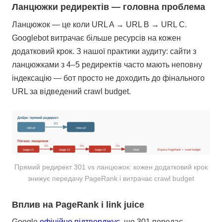
Ланцюжки редиректів — головна проблема
Ланцюжок — це коли URL A → URL B → URL C.
Googlebot витрачає більше ресурсів на кожен
додатковий крок. З нашої практики аудиту: сайти з
ланцюжками з 4–5 редиректів часто мають неповну
індексацію — бот просто не доходить до фінального
URL за відведений crawl budget.
Добре: прямий редирект
301
/old-url
/new-url
Погано: ланцюжок
301
302
301
Втрата PageRank + crawl budget
/page-v1
/page-v2
/page-v3
/final
Прямий редирект 301 vs ланцюжок: кожен додатковий крок
знижує передачу PageRank і витрачає crawl budget
Вплив на PageRank і link juice
Google
офіційно підтверджує
, що 301 передає