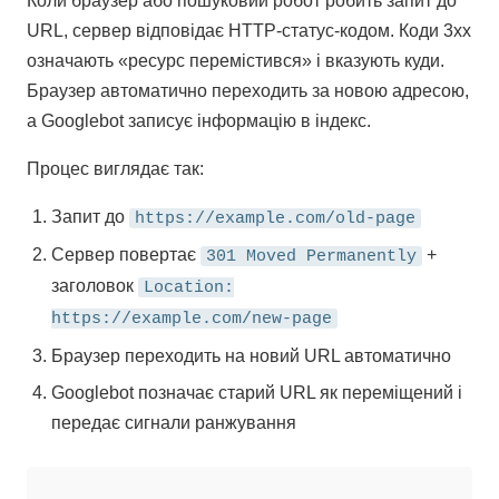
Коли браузер або пошуковий робот робить запит до
URL, сервер відповідає HTTP-статус-кодом. Коди 3xx
означають «ресурс перемістився» і вказують куди.
Браузер автоматично переходить за новою адресою,
а Googlebot записує інформацію в індекс.
Процес виглядає так:
Запит до
https://example.com/old-page
Сервер повертає
+
301 Moved Permanently
заголовок
Location:
https://example.com/new-page
Браузер переходить на новий URL автоматично
Googlebot позначає старий URL як переміщений і
передає сигнали ранжування